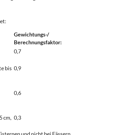
et:
Gewichtungs-/
Berechnungsfaktor:
0,7
e bis
0,9
0,6
5 cm,
0,3
isternen und nicht bei Fässern