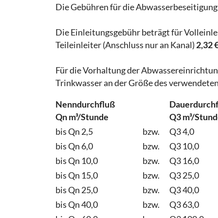
Die Gebühren für die Abwasserbeseitigung
Die Einleitungsgebühr beträgt für Volleinle
Teileinleiter (Anschluss nur an Kanal)
2,32 
Für die Vorhaltung der Abwassereinrichtun
Trinkwasser an der Größe des verwendeten
Nenndurchfluß
Dauerdurchf
Qn m³/Stunde
Q3 m³/Stund
bis Qn 2,5
bzw.
Q3 4,0
bis Qn 6,0
bzw.
Q3 10,0
bis Qn 10,0
bzw.
Q3 16,0
bis Qn 15,0
bzw.
Q3 25,0
bis Qn 25,0
bzw.
Q3 40,0
bis Qn 40,0
bzw.
Q3 63,0