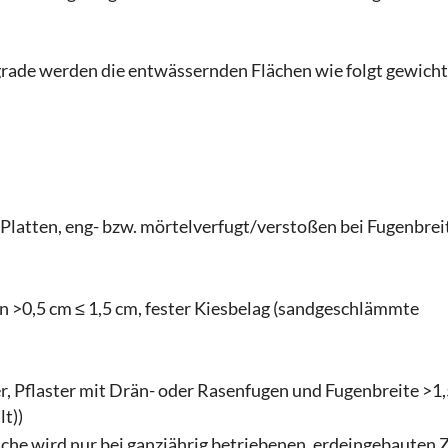
rade werden die entwässernden Flächen wie folgt gewicht
 Platten, eng- bzw. mörtelverfugt/verstoßen bei Fugenbreit
en >0,5 cm ≤ 1,5 cm, fester Kiesbelag (sandgeschlämmte
r, Pflaster mit Drän- oder Rasenfugen und Fugenbreite >1,
lt))
e wird nur bei ganzjährig betriebenen, erdeingebauten Z